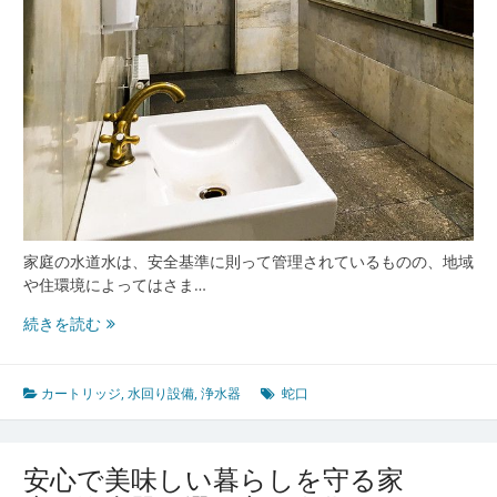
家庭の水道水は、安全基準に則って管理されているものの、地域
や住環境によってはさま…
浄
続きを読む
水
器
で
カートリッジ
,
水回り設備
,
浄水器
蛇口
快
適
な
安心で美味しい暮らしを守る家
水