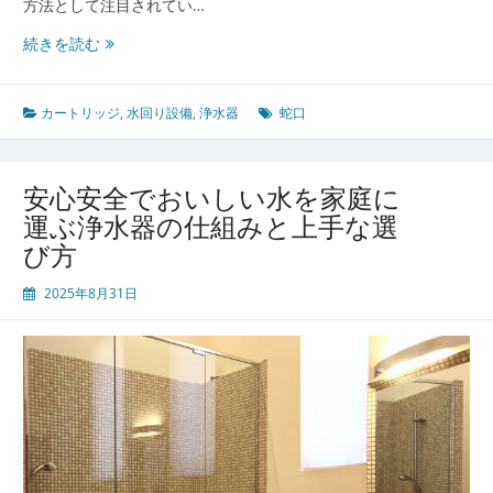
択
方法として注目されてい…
安
続きを読む
心
で
美
カートリッジ
,
水回り設備
,
浄水器
蛇口
味
し
い
安心安全でおいしい水を家庭に
暮
運ぶ浄水器の仕組みと上手な選
ら
び方
し
を
2025年8月31日
守
る
家
庭
用
浄
水
器
の