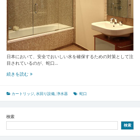
選
び
方
と
進
化
す
る
最
日本において、安全でおいしい水を確保するための対策として注
新
目されているのが、蛇口…
技
安
続きを読む
術
心
安
全
カートリッジ
,
水回り設備
,
浄水器
蛇口
で
お
い
検索
し
検索
い
水
を