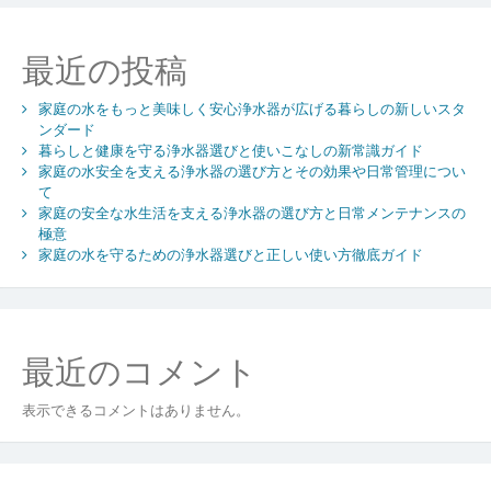
家
庭
最近の投稿
に
運
家庭の水をもっと美味しく安心浄水器が広げる暮らしの新しいスタ
ぶ
ンダード
浄
暮らしと健康を守る浄水器選びと使いこなしの新常識ガイド
水
家庭の水安全を支える浄水器の選び方とその効果や日常管理につい
器
て
の
家庭の安全な水生活を支える浄水器の選び方と日常メンテナンスの
仕
極意
組
家庭の水を守るための浄水器選びと正しい使い方徹底ガイド
み
と
上
手
最近のコメント
な
選
表示できるコメントはありません。
び
方