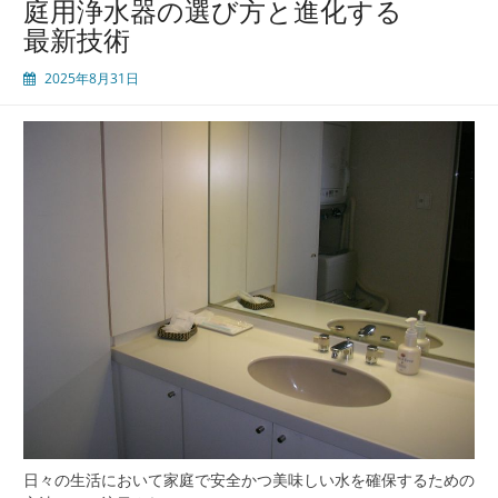
庭用浄水器の選び方と進化する
生
最新技術
活
を
2025年8月31日
実
現
水
道
水
の
味
と
安
全
性
を
高
め
る
賢
い
選
日々の生活において家庭で安全かつ美味しい水を確保するための