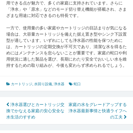
用できる点が魅力で、多くの家庭に支持されています。さらに
「浄水」や「原水」などのモード切り替え機能が搭載され、さま
ざまな用途に対応できるのも特長です。
一方で、使用量の多い家庭やカートリッジの目詰まりが気になる
場合は、大容量カートリッジを備えた据え置き型やシンク下設置
型が適しています。いずれにしても浄水器の性能を保つために
は、カートリッジの定期交換が不可欠であり、清潔な水を得るた
めにはメンテナンスを怠らないことが重要です。家庭の蛇口や利
用状況に適した製品を選び、長期にわたり安全でおいしい水を維
持するための取り組みが、今後も変わらず求められるでしょう。
カートリッジ
,
水回り設備
,
浄水器
蛇口
投
浄水器選びとカートリッジ交
家庭の水をグレードアップする
換でかなえる家庭の安心安全な
浄水器最新事情と快適ライフへ
稿
水生活のすすめ
の工夫
ナ