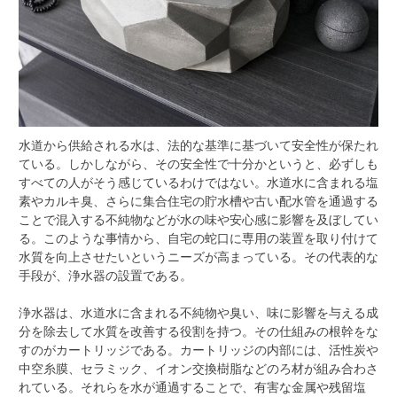
水道から供給される水は、法的な基準に基づいて安全性が保たれ
ている。
しかしながら、その安全性で十分かというと、必ずしも
すべての人がそう感じているわけではない。水道水に含まれる塩
素やカルキ臭、さらに集合住宅の貯水槽や古い配水管を通過する
ことで混入する不純物などが水の味や安心感に影響を及ぼしてい
る。このような事情から、自宅の蛇口に専用の装置を取り付けて
水質を向上させたいというニーズが高まっている。その代表的な
手段が、浄水器の設置である。
浄水器は、水道水に含まれる不純物や臭い、味に影響を与える成
分を除去して水質を改善する役割を持つ。その仕組みの根幹をな
すのがカートリッジである。カートリッジの内部には、活性炭や
中空糸膜、セラミック、イオン交換樹脂などのろ材が組み合わさ
れている。それらを水が通過することで、有害な金属や残留塩