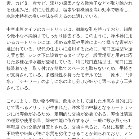
素、カビ臭、赤サビ、濁りの原因となる微粒子などが取り除かれ
る仕組みだ。特に活性炭は、塩素や有機物を高い効率で吸着し、
水道水特有の臭いや味を抑えるのに適している。
中空糸膜タイプのカートリッジは、微細な孔を持っており、細菌
や微小な不純物までしっかり除去する。このように、浄水器に用
いるカートリッジには、求める水質や用途によって様々な素材が
選ばれている。現代の住まいに適用するために、蛇口直結型や据
え置き型、シンク下に設置するタイプなど、設置場所と用途に応
じた多様な浄水器が登場している。特に蛇口直結型は、蛇口に直
接装着でき、取り付けが簡単でスペースも取らないため、手軽さ
が支持されている。多機能性を持ったモデルでは、「原水」「浄
水」「シャワー」のように水の出し分けが細かく選べるよう工夫
されている。
これにより、洗い物や料理、飲用水として適した水流を目的に応
じて選べるメリットが生まれた。浄水器の中核となるカートリッ
ジには寿命があるため、定期的な交換が必要である。寿命は装置
の種類や使用水量、除去性能に依存するが、一般に数か月から1
年程度での交換が目安とされる。交換を怠ると、ろ材に蓄積した
不純物や細菌が逆に水質を劣化させることが知られており、メン