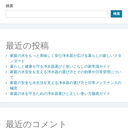
ビ
検索
ゲ
検索
ー
シ
ョ
最近の投稿
ン
家庭の水をもっと美味しく安心浄水器が広げる暮らしの新しいスタ
ンダード
暮らしと健康を守る浄水器選びと使いこなしの新常識ガイド
家庭の水安全を支える浄水器の選び方とその効果や日常管理につい
て
家庭の安全な水生活を支える浄水器の選び方と日常メンテナンスの
極意
家庭の水を守るための浄水器選びと正しい使い方徹底ガイド
最近のコメント