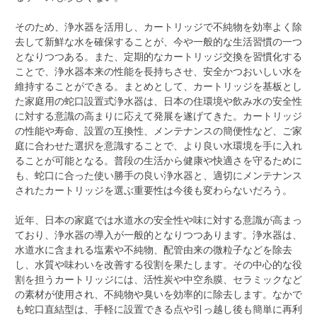
そのため、浄水器を活用し、カートリッジで不純物を効率よく除
去して新鮮な水を確保することが、今や一般的な生活習慣の一つ
となりつつある。また、定期的なカートリッジ交換を習慣化する
ことで、浄水器本来の性能を長持ちさせ、安全かつおいしい水を
維持することができる。まとめとして、カートリッジを基板とし
た家庭用の蛇口設置式浄水器は、日本の住環境や飲み水の安全性
に対する意識の高まりに応えて発展を遂げてきた。カートリッジ
の性能や寿命、設置の互換性、メンテナンスの簡便性など、ご家
庭に合わせた選択を意識することで、より良い水環境を手に入れ
ることが可能となる。普段の生活から健康や快適さを守るために
も、蛇口に合った使い勝手の良い浄水器と、適切にメンテナンス
されたカートリッジを選ぶ重要性は今後も変わらないだろう。
近年、日本の家庭では水道水の安全性や味に対する意識が高まっ
ており、浄水器の導入が一般的となりつつあります。浄水器は、
水道水に含まれる塩素や不純物、配管由来の微粒子などを除去
し、水質や味わいを改善する役割を果たします。その中心的な役
割を担うカートリッジには、活性炭や中空糸膜、セラミックなど
の素材が使用され、不純物や臭いを効率的に除去します。なかで
も蛇口直結型は、手軽に設置できる点や引っ越し後も簡単に再利