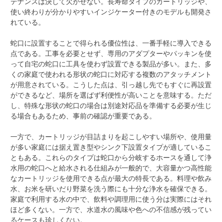
テナンスは決して欠かせない。長寿命タイプのカートリッジや、
使い終わりが分かりやすいインジケーター付きのモデルも開発さ
れている。
蛇口に設置することで得られる優位性は、一番手軽に導入できる
点である。工事を必要とせず、専用のアダプターやパッキンを使
って自宅の蛇口に工具を使わず設置できる製品が多い。また、多
くの家庭で使われる形状の蛇口に対応する複数のアタッチメント
が用意されている。こうした点は、引っ越し先でもすぐに再設置
ができるなど、場所を選ばず利便性が高いことを意味する。ただ
し、特殊な形状の蛇口の場合は別途対応品を準備する必要が生じ
る場合もあるため、事前の確認が重要である。
一方で、カートリッジが目詰まりを起こしやすい場所や、使用量
が多い家庭には据え置き型やシンク下設置タイプが適しているこ
ともある。これらのタイプは蛇口から分岐するホースを通して浄
水用の蛇口へと給水される仕組みが一般的で、大容量かつ高性能
なカートリッジを使用できる点が最大の特長である。料理や飲み
水、お米を研いだり野菜を洗う際にも十分な浄水を確保できる。
家庭で利用する水の中で、飲料や調理用に使う分は実際にはそれ
ほど多くない。一方で、水道水の風味や色への不信感が残ってい
るケースも珍しくない。